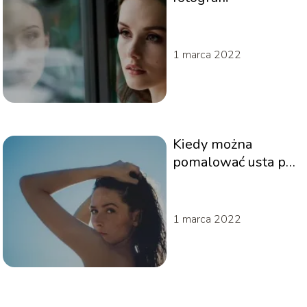
1 marca 2022
Kiedy można
pomalować usta po
powiększeniu –
wszystko, co musisz
wiedzieć o
1 marca 2022
powiększaniu ust