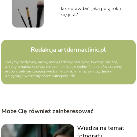
Jak sprawdzić, jaką porą roku
się jest?
Redakcja artdermaclinic.pl
Łączymy medycynę, urodę, modę i zdrowy styl życia, tworząc miejsce,
w którym nauka spotyka codzienną troskę o siebie. Nasz doświadczony
zespół dzieli się rzetelną wiedzą i inspiracjami, by zakupy, dieta i
pielęgnacja wspierały dobre samopoczucie.
Może Cię również zainteresować
Wiedza na temat
fotografii