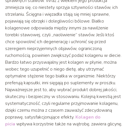
sprawnych stawów. Wraz z wiekiem jego produkcja
zmniejsza się, co niestety sprzyja sztywności stawów, ich
strzelaniu. Ścięgna i więzadła stają się mniej sprawne,
pojawiają się obrzęki i dolegliwości bólowe. Białko
kolagenowe odpowiada między innymi za nawilżenie
torebki stawowej, czyli „naoliwienie” stawów. Jeśli ktoś
chce spowolnić ich degenerację i uchronić się przed
szeregiem nieprzyjemnych objawów, ograniczoną
ruchomością, powinien zwiększyć podaż kolagenu w diecie.
Bardzo łatwo przyswajalny jest kolagen w płynie, można
wobec tego uzupełnić o niego dietę, aby utrzymać
optymalne stężenie tego białka w organizmie. Niektórzy
preferują kapsułki, inni sięgają po suplementy w proszku.
Najważniejsze jest to, aby wybrać produkt dobrej jakości,
skuteczny i bezpieczny w stosowaniu. Kolejną kwestią jest
systematyczność, czyli regularne przyjmowanie kolagenu,
dzięki czemu można z czasem zauważyć zdecydowaną
poprawę, satysfakcjonujące efekty.
Kolagen do
picia
wpływa korzystnie także na wątrobę, zawiera glicynę,