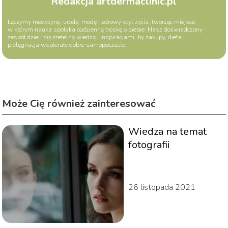
Redakcja artdermaclinic.pl
Łączymy medycynę, urodę, modę i zdrowy styl życia, tworząc miejsce,
w którym nauka spotyka codzienną troskę o siebie. Nasz doświadczony
zespół dzieli się rzetelną wiedzą i inspiracjami, by zakupy, dieta i
pielęgnacja wspierały dobre samopoczucie.
Może Cię również zainteresować
Wiedza na temat
fotografii
26 listopada 2021