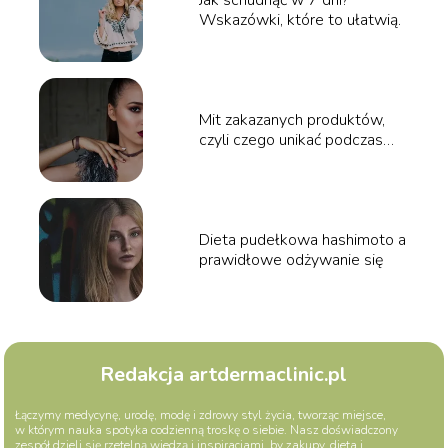
Jak schudnąć w 7 dni?
Wskazówki, które to ułatwią.
Mit zakazanych produktów,
czyli czego unikać podczas
odchudzania
Dieta pudełkowa hashimoto a
prawidłowe odżywanie się
Redakcja artdermaclinic.pl
Łączymy medycynę, urodę, modę i zdrowy styl życia, tworząc miejsce,
w którym nauka spotyka codzienną troskę o siebie. Nasz doświadczony
zespół dzieli się rzetelną wiedzą i inspiracjami, by zakupy, dieta i