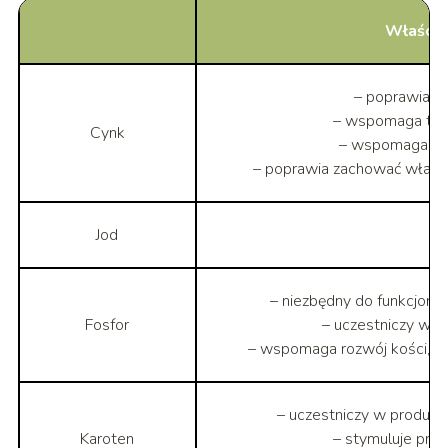
Właściw
– poprawia m
– wspomaga traw
Cynk
– wspomaga goj
– poprawia zachować właśc
Jod
– niezbędny do funkcjono
Fosfor
– uczestniczy w pr
– wspomaga rozwój kości, u
– uczestniczy w produkc
Karoten
– stymuluje prze