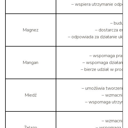
– wspiera utrzymanie odpowi
– buduje
Magnez
– dostarcza ener
– odpowiada za działanie uk
– wspomaga prawid
Mangan
– wspomaga działanie
– bierze udział w proce
– umożliwia tworzenie
Miedź
– wzmacnia 
– wspomaga utrzyman
– wzmacnia 
Żelazo
– wspomaga uk