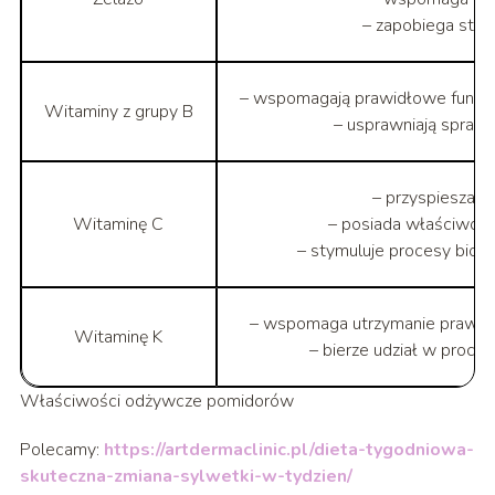
– zapobiega starz
– wspomagają prawidłowe funkc
Witaminy z grupy B
– usprawniają sprawn
– przyspiesza go
Witaminę C
– posiada właściwośc
– stymuluje procesy bioc
– wspomaga utrzymanie prawid
Witaminę K
– bierze udział w proc
Właściwości odżywcze pomidorów
Polecamy:
https://artdermaclinic.pl/dieta-tygodniowa-
skuteczna-zmiana-sylwetki-w-tydzien/