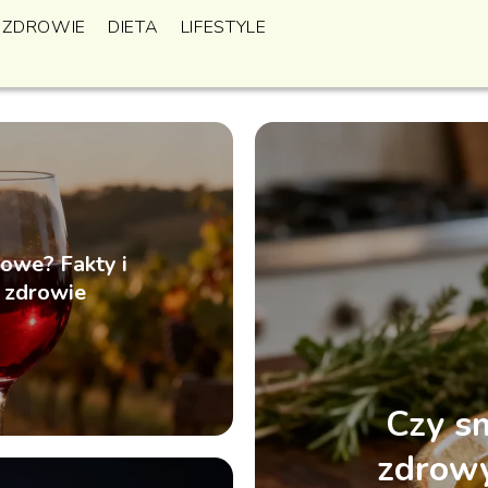
ZDROWIE
DIETA
LIFESTYLE
owe? Fakty i
a zdrowie
Czy sm
zdrowy