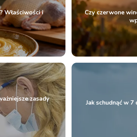
? Właściwości i
Czy czerwone wino
wp
ważniejsze zasady
Jak schudnąć w 7 