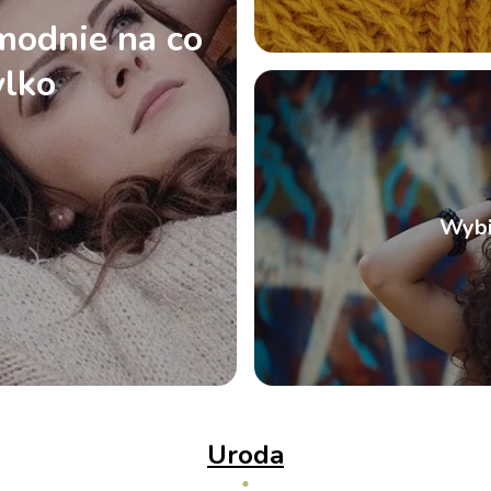
 modnie na co
ylko
Wybi
Uroda