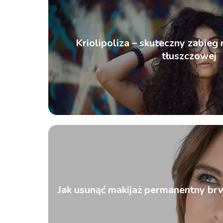
Kriolipoliza – skuteczny zabieg 
tłuszczowej
Jak usunąć makijaż permanentny br