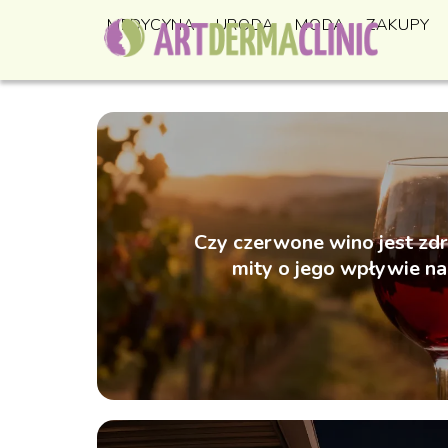
MEDYCYNA
URODA
MODA
ZAKUPY
Czy czerwone wino jest zdr
mity o jego wpływie n