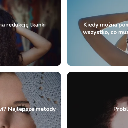
na redukcję tkanki
Kiedy można pom
wszystko, co mus
wi? Najlepsze metody
Prob