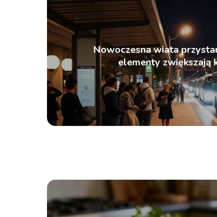
Nowoczesna wiata przystan
elementy zwiększają 
pasażerów?