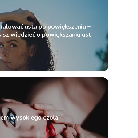
alować usta po powiększeniu –
isz wiedzieć o powiększaniu ust
lem wysokiego czoła