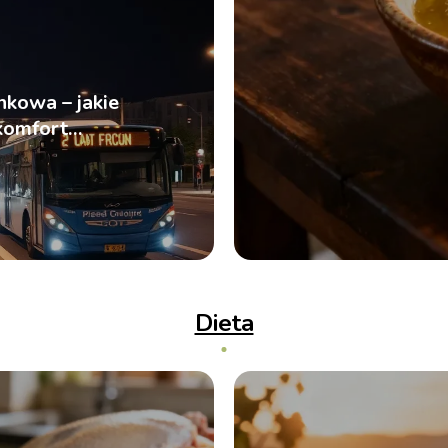
z
kowa – jakie
komfort
Dieta