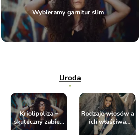
Wybieramy garnitur slim
Ja
W
s
n
ja
t
p
fo
Uroda
r
si
je
Jakie
Kriolipoliza –
Rodzaje włosów a
efekty
skuteczny zabieg
ich właściwa
daje
na redukcję tkanki
pielęgnacja
szczotkowanie
tłuszczowej