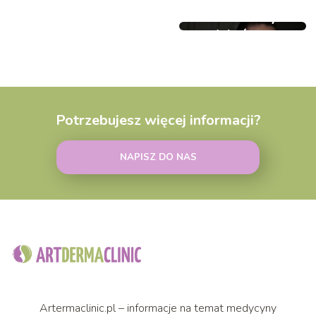
po
Mit zakazanych
powiększeniu
produktów, czyli
–
czego unikać
wszystko,
podczas
co
odchudzania
musisz
wiedzieć
Potrzebujesz więcej informacji?
o
powiększaniu
NAPISZ DO NAS
ust
Artermaclinic.pl – informacje na temat medycyny