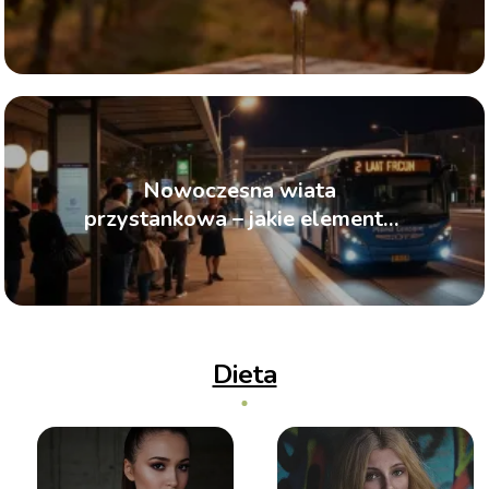
zdrowie
Nowoczesna wiata
przystankowa – jakie elementy
zwiększają komfort pasażerów?
Dieta